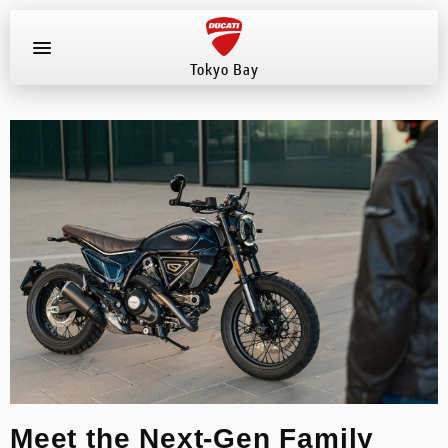
Tokyo Bay
お知らせ
新車
店舗へ電話する
047-307-1098
中古車
試乗車
イベント
店舗案内
Meet the Next-Gen Family