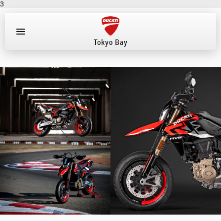
3
Tokyo Bay
お知らせ
新車
店舗へ電話する
047-307-1098
中古車
試乗車
イベント
店舗案内