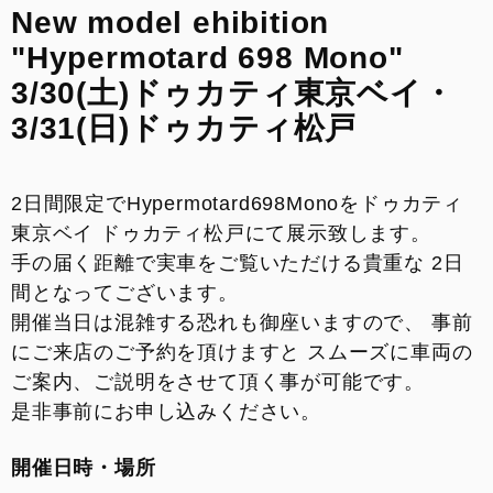
New model ehibition
来店予約
"Hypermotard 698 Mono"
3/30(土)ドゥカティ東京ベイ・
整備予約
3/31(日)ドゥカティ松戸
INSTAGRAM
2日間限定でHypermotard698Monoをドゥカティ
東京ベイ ドゥカティ松戸にて展示致します。
手の届く距離で実車をご覧いただける貴重な 2日
間となってございます。
開催当日は混雑する恐れも御座いますので、 事前
にご来店のご予約を頂けますと スムーズに車両の
ご案内、ご説明をさせて頂く事が可能です。
是非事前にお申し込みください。
開催日時・場所