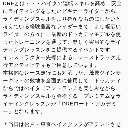
DREとは・・・バイクの運転スキルを高め、安全
来店予約
にライディングをしたいビギナーライダーから、
ライディングスキルをより確かなものにしたいと
整備予約
考えている経験豊富なライダーまで、より幅広い
ライダーの方々に、最新のドゥカティモデルを使
INSTAGRAM
ったトレーニングを通じて、楽しく実用的なライ
ティングレッスンをご提供するイベントです。
インストラクター先導による、レーストラック走
行アクティビティもご用意しています。
本格的なレース走行にも対応した、茂原ツインサ
ーキットの敷地を全面的に使用して、ドゥカティ
ならではのイタリアン・ランチも楽しみながら、
ライディングスキルを会得する、プレミアムなラ
イティングレッスンが「DREロード・アカデミ
ー」となります。
＊当日は松戸・東京ベイスタッフがアテンドさせ