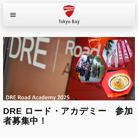
Tokyo Bay
お知らせ
新車
店舗へ電話する
047-307-1098
中古車
試乗車
DRE ロード・アカデミー 参加
イベント
者募集中！
店舗案内