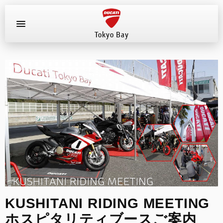
Tokyo Bay
お知らせ
新車
店舗へ電話する
047-307-1098
中古車
試乗車
イベント
KUSHITANI RIDING MEETING
店舗案内
ホスピタリティブースご案内