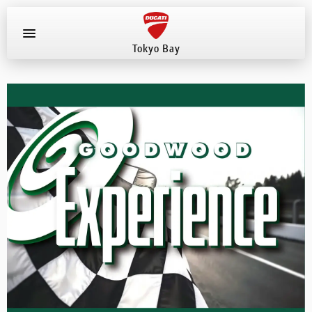
Tokyo Bay
お知らせ
新車
店舗へ電話する
047-307-1098
中古車
試乗車
イベント
店舗案内