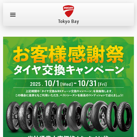
Tokyo Bay
お知らせ
新車
店舗へ電話する
047-307-1098
中古車
試乗車
イベント
店舗案内