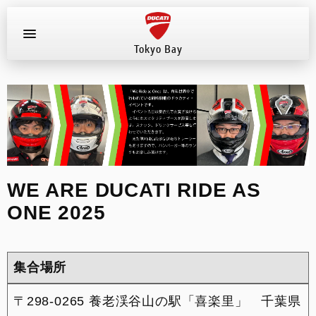
Tokyo Bay
お知らせ
新車
店舗へ電話する
047-307-1098
中古車
WE ARE DUCATI RIDE AS
ONE 2025
試乗車
イベント
集合場所
店舗案内
〒298-0265 養老渓谷山の駅「喜楽里」 千葉県