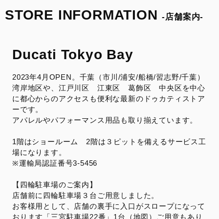
来店予約
STORE INFORMATION
-店舗案内-
整備予約
Ducati Tokyo Bay
INSTAGRAM
2023年4月OPEN。千葉（市川/浦安/船橋/習志野/千葉）
湾岸地区や、江戸川区 江東区 葛飾区 中央区を中心
に都心からのアクセスも便利な最新のドゥカティストア
ーです。
アパレルやパフォーマンス用品も取り揃えています。
1階はショールーム 2階は３ピットを備えるサービス工
場になります。
※運輸局認証番号3-5456
【四輪駐車場のご案内】
店舗前に四輪駐車場３台ご用意しました。
お客様用として、店舗の裏手に入口がスロープになって
おります「三宮駐車場22番」1台（
地図
）ご用意もあり