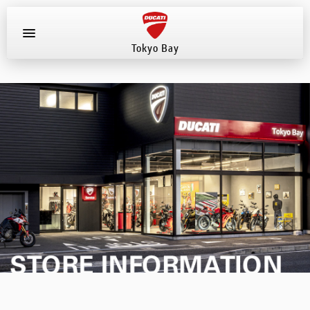
Tokyo Bay
お知らせ
店舗へ電話する
047-307-1098
新車
中古車
試乗車
イベント
店舗案内